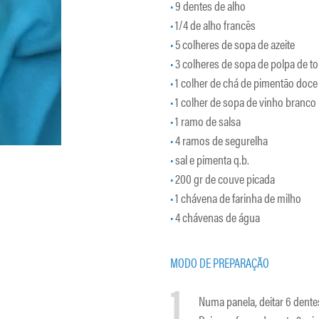
9 dentes de alho
1/4 de alho francês
5 colheres de sopa de azeite
3 colheres de sopa de polpa de t
1 colher de chá de pimentão doc
1 colher de sopa de vinho branco
1 ramo de salsa
4 ramos de segurelha
sal e pimenta q.b.
200 gr de couve picada
1 chávena de farinha de milho
4 chávenas de água
MODO DE PREPARAÇÃO
1
Numa panela, deitar 6 dentes