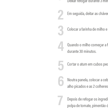
Deixar refogar durante 3 mi
2
Em seguida, deitar as cháve
3
Colocar a farinha de milho 
4
Quando o milho começar a fer
durante 30 minutos.
5
Cortar o atum em cubos pe
6
Noutra panela, colocar a ceb
alho picados e as 2 colheres
7
Depois de refogar os ingred
polpa de tomate, pimentão d