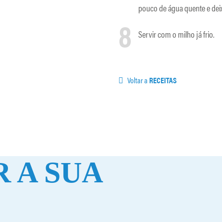
pouco de água quente e dei
8
Servir com o milho já frio.
Voltar a
RECEITAS
 A SUA