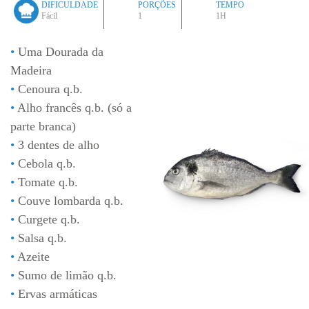
DIFICULDADE
PORÇÕES
TEMPO
Fácil
1
1H
Uma Dourada da
Madeira
Cenoura q.b.
Alho francês q.b. (só a
parte branca)
3 dentes de alho
Cebola q.b.
Tomate q.b.
Couve lombarda q.b.
Curgete q.b.
Salsa q.b.
Azeite
Sumo de limão q.b.
Ervas armáticas